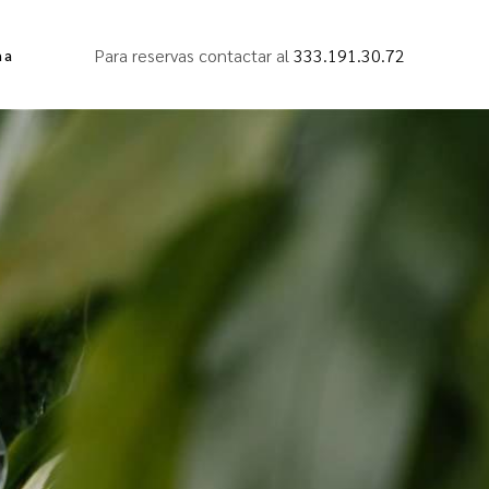
Para reservas contactar al
333.191.30.72
ña