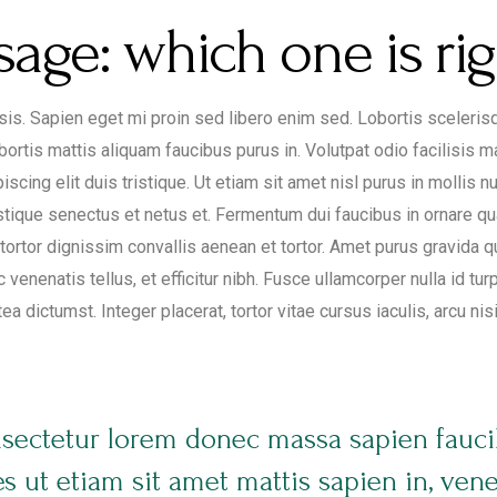
sage: which one is rig
lisis. Sapien eget mi proin sed libero enim sed. Lobortis sceler
obortis mattis aliquam faucibus purus in. Volutpat odio facilisis
scing elit duis tristique. Ut etiam sit amet nisl purus in mollis nu
tique senectus et netus et. Fermentum dui faucibus in ornare qu
tortor dignissim convallis aenean et tortor. Amet purus gravida qu
c venenatis tellus, et efficitur nibh. Fusce ullamcorper nulla id t
tea dictumst. Integer placerat, tortor vitae cursus iaculis, arcu 
nsectetur lorem donec massa sapien fauci
 ut etiam sit amet mattis sapien in, vene