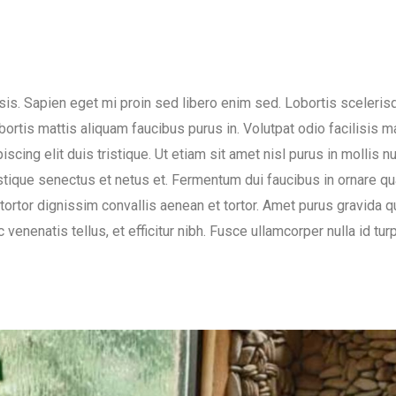
lisis. Sapien eget mi proin sed libero enim sed. Lobortis sceler
obortis mattis aliquam faucibus purus in. Volutpat odio facilisis
scing elit duis tristique. Ut etiam sit amet nisl purus in mollis nu
tique senectus et netus et. Fermentum dui faucibus in ornare qu
tortor dignissim convallis aenean et tortor. Amet purus gravida qu
c venenatis tellus, et efficitur nibh. Fusce ullamcorper nulla id t